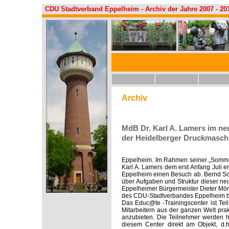
CDU Stadtverband Eppelheim - Archiv der Jahre 2007 - 20
Archiv
MdB Dr. Karl A. Lamers im n
der Heidelberger Druckmasch
Eppelheim. Im Rahmen seiner „Sommer
Karl A. Lamers dem erst Anfang Juli 
Eppelheim einen Besuch ab. Bernd Sch
über Aufgaben und Struktur dieser ne
Eppelheimer Bürgermeister Dieter Mör
des CDU-Stadtverbandes Eppelheim beg
Das Educ@te -Trainingscenter ist Tei
Mitarbeitern aus der ganzen Welt pr
anzubieten. Die Teilnehmer werden hie
diesem Center direkt am Objekt, d.