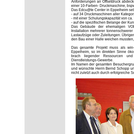
Anforderungen an Offsetdruck abdeck
einer 10-Farben- Druckmaschine, bsp
Das Edcu@te Center in Eppelheim setz
- auf 34 Druckmaschinen aller Kateg
- mit einer Schulungskapazität von ca
- auf die spezifischen Belange der Ku
Das Gebäude der ehemaligen VOD-G
Installation mehrerer tonnenschwerer D
Lastaufzüge oder Zuleitungen. Übrigen
den Bau einer Halle weichen mussten,
Das gesamte Projekt muss als win-w
Eppelheim, so im direkten Sinne ök
brach liegender Ressourcen und i
Dienstleistungs-Gewerbe.
Im Namen der gesamten Besuchergruppe
und wünschte Herrn Bernd Schopp und 
nicht zuletzt auch durch erfolgreiche