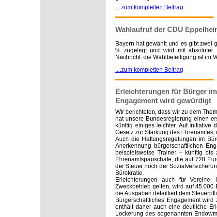
....zum kompletten Beitrag
Wahlaufruf der CDU Eppelhe
Bayern hat gewählt und es gibt zwei 
% zugelegt und wird mit absoluter M
Nachricht: die Wahlbeteiligung ist im V
....zum kompletten Beitrag
Erleichterungen für Bürger i
Engagement wird gewürdigt
Wir berichteten, dass wir zu dem Them
hat unsere Bundesregierung einen er
künftig einiges leichter. Auf Initiativ
Gesetz zur Stärkung des Ehrenamtes, d
Auch die Haftungsregelungen im Bürge
Anerkennung bürgerschaftlichen Eng
beispielsweise Trainer – künftig bis 
Ehrenamtspauschale, die auf 720 Eur
der Steuer noch der Sozialversicherung
Bürokratie.
Erleichterungen auch für Vereine:
Zweckbetrieb gelten, wird auf 45.000 E
die Ausgaben detailliert dem Steuerpf
Bürgerschaftliches Engagement wird z
enthält daher auch eine deutliche E
Lockerung des sogenannten Endowmen