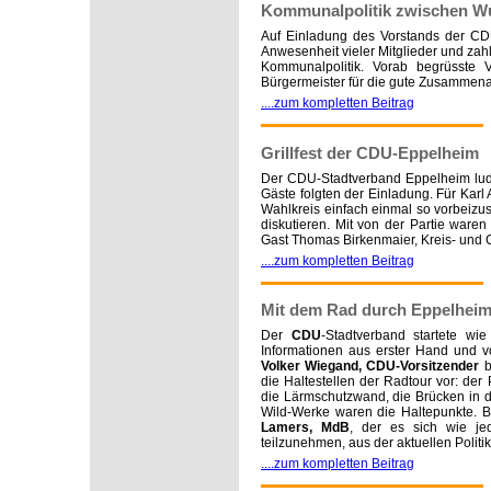
Kommunalpolitik zwischen Wu
Auf Einladung des Vorstands der CDU
Anwesenheit vieler Mitglieder und zah
Kommunalpolitik. Vorab begrüsste
Bürgermeister für die gute Zusammena
....zum kompletten Beitrag
Grillfest der CDU-Eppelheim
Der CDU-Stadtverband Eppelheim lud 
Gäste folgten der Einladung. Für Karl
Wahlkreis einfach einmal so vorbeizu
diskutieren. Mit von der Partie ware
Gast Thomas Birkenmaier, Kreis- und
....zum kompletten Beitrag
Mit dem Rad durch Eppelhei
Der
CDU
-Stadtverband startete wi
Informationen aus erster Hand und v
Volker Wiegand, CDU-Vorsitzender
b
die Haltestellen der Radtour vor: der
die Lärmschutzwand, die Brücken in 
Wild-Werke waren die Haltepunkte. Be
Lamers, MdB
, der es sich wie je
teilzunehmen, aus der aktuellen Poli
....zum kompletten Beitrag