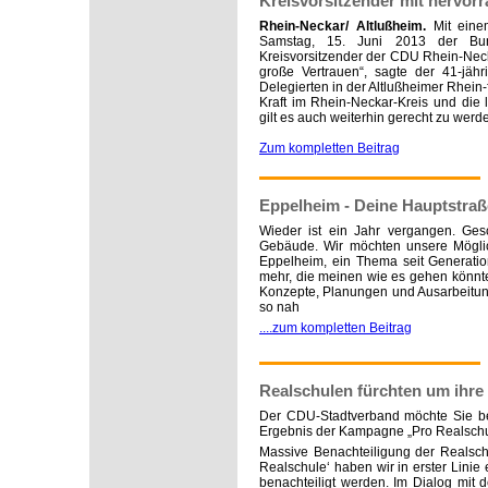
Kreisvorsitzender mit hervor
Rhein-Neckar/ Altlußheim.
Mit eine
Samstag, 15. Juni 2013 der Bun
Kreisvorsitzender der CDU Rhein-Necka
große Vertrauen“, sagte der 41-jäh
Delegierten in der Altlußheimer Rhein-
Kraft im Rhein-Neckar-Kreis und die l
gilt es auch weiterhin gerecht zu werde
Zum kompletten Beitrag
Eppelheim - Deine Hauptstraß
Wieder ist ein Jahr vergangen. Ges
Gebäude. Wir möchten unsere Möglic
Eppelheim, ein Thema seit Generatio
mehr, die meinen wie es gehen könnte
Konzepte, Planungen und Ausarbeitung
so nah
....zum kompletten Beitrag
Realschulen fürchten um ihre 
Der CDU-Stadtverband möchte Sie be
Ergebnis der Kampagne „Pro Realschu
Massive Benachteiligung der Realsch
Realschule‘ haben wir in erster Lini
benachteiligt werden. Im Dialog mit 